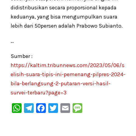
didistribusikan secara proporsional kepada
keduanya, yang bisa mengumpulkan suara
lebih dari 50persen adalah Prabowo Subianto.
…
Sumber :
https://kaltim.tribunnews.com/2023/05/06/s
elisih-suara-tipis-ini-pemenang-pilpres-2024-
bila-berlangsung-2-putaran-versi-hasil-
survei-terbaru?page=3
W
Te
F
T
E
M
h
le
a
wi
m
e
at
gr
c
tt
ai
s