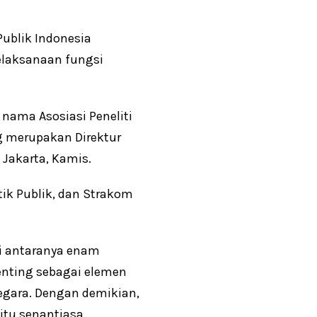
Publik Indonesia
elaksanaan fungsi
ama Asosiasi Peneliti
g merupakan Direktur
 Jakarta, Kamis.
tik Publik, dan Strakom
i antaranya enam
penting sebagai elemen
egara. Dengan demikian,
itu senantiasa