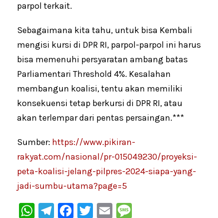
parpol terkait.
Sebagaimana kita tahu, untuk bisa Kembali
mengisi kursi di DPR RI, parpol-parpol ini harus
bisa memenuhi persyaratan ambang batas
Parliamentari Threshold 4%. Kesalahan
membangun koalisi, tentu akan memiliki
konsekuensi tetap berkursi di DPR RI, atau
akan terlempar dari pentas persaingan.***
Sumber:
https://www.pikiran-
rakyat.com/nasional/pr-015049230/proyeksi-
peta-koalisi-jelang-pilpres-2024-siapa-yang-
jadi-sumbu-utama?page=5
W
Te
F
T
E
M